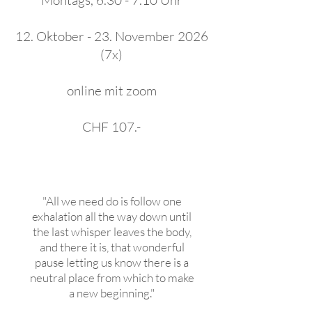
Montags, 6.30 - 7.10 Uhr
12. Oktober - 23. November 2026
(7x)
online mit zoom
CHF 107.-
"All we need do is follow one
exhalation all the way down until
the last whisper leaves the body,
and there it is, that wonderful
pause letting us know there is a
neutral place from which to make
a new beginning."