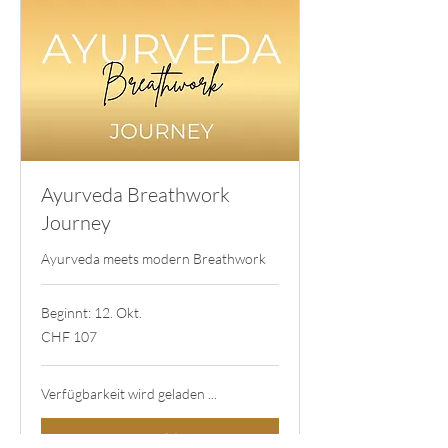
Ayurveda Breathwork
Journey
Ayurveda meets modern Breathwork
Beginnt: 12. Okt.
107
CHF 107
Schweizer
Franken
Verfügbarkeit wird geladen ...
Anmelden