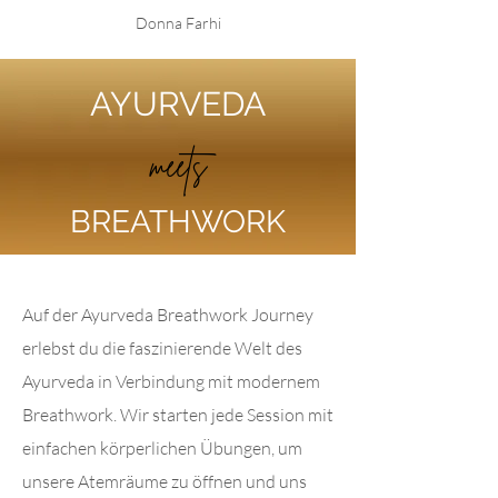
Donna Farhi
AYURVEDA
meets
BREATHWORK
Auf der Ayurveda Breathwork Journey
erlebst du die faszinierende Welt des
Ayurveda in Verbindung mit modernem
Breathwork. Wir starten jede Session mit
einfachen körperlichen Übungen, um
unsere Atemräume zu öffnen und uns